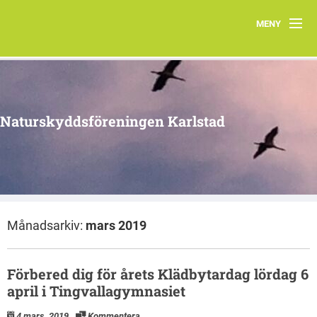
MENY
Hem
Styrelsen 2025
Naturskyddsföreningen Karlstad
Kontakt
Årsmöteshandlingar
Arbetsgrupper
Månadsarkiv:
mars 2019
Förbered dig för årets Klädbytardag lördag 6
april i Tingvallagymnasiet
4 mars, 2019
Kommentera