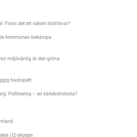
: Finns det ett säkert slutförvar?
 Borde kommunen bekämpa
Hur miljövänlig är den gröna
yggig hackspett
rg: Pollinering – en kärlekshistoria?
rmland
sker i I2-skogen