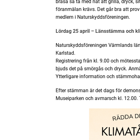
brasa så ta med nåt att grilla, dryck, s
föranmälan krävs. Det går bra att pr
medlem i Naturskyddsföreningen.
Lördag 25 april – Länsstämma och k
Naturskyddsföreningen Värmlands län
Karlstad.
Registrering från kl. 9.00 och mötessta
bjuds det på smörgås och dryck. Anmä
Ytterligare information och stämmohan
Efter stämman är det dags för demonstr
Museiparken och avmarsch kl. 12.00. 