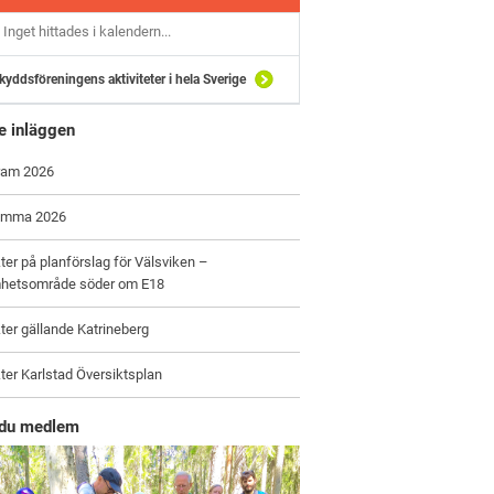
Inget hittades i kalendern...
kyddsföreningens aktiviteter i hela Sverige
e inläggen
ram 2026
ämma 2026
er på planförslag för Välsviken –
hetsområde söder om E18
er gällande Katrineberg
er Karlstad Översiktsplan
r du medlem