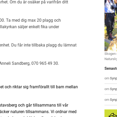
rhet. Om du är osäker på varifrån ditt
.00. Ta med dig max 20 plagg och
llakyrkan säljer enkelt fika under
enhet. Du får inte tillbaka plagg du lämnat
Skogen 
Natursk
Anneli Sandberg, 070 965 49 30.
Senast
om
Synp
 och riktar sig framförallt till barn mellan
om
Synp
om
Synp
stavsberg och går tillsammans till vår
ptäcker naturen tillsammans. Vi ordnar med