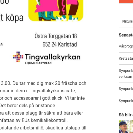
Naturs
Senast
Vårprog
Kretsst
Synpunkt
verksam
13.00. Du tar med dig max 20 fräscha och
Synpunkt
mnar in dem i Tingvallakyrkans café,
r och accessoarer i gott skick. Vi tar inte
Synpunkt
et beror dels på bristande
ra att dessa plagg är säkra att bära eller
Så bli
mfattas av EUs kemikaliekontroll.
 bristande arbetsmiljö, skadliga utsläpp till