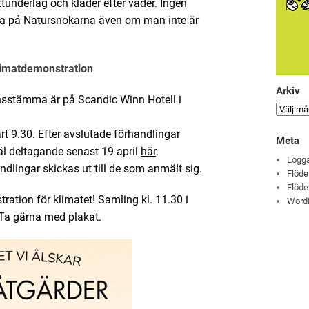
ittunderlag och kläder efter väder. Ingen
ova på Natursnokarna även om man inte är
limatdemonstration
Arkiv
sstämma är på Scandic Winn Hotell i
rt 9.30. Efter avslutade förhandlingar
Meta
l deltagande senast 19 april
här
.
Logga
dlingar skickas ut till de som anmält sig.
Flöde
Flöde
ation för klimatet! Samling kl. 11.30 i
Word
Ta gärna med plakat.