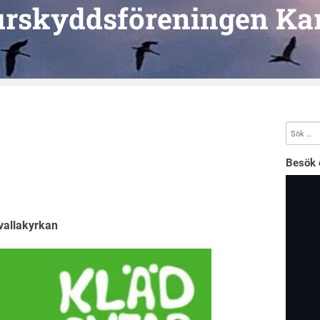
urskyddsföreningen Kar
Besök 
gvallakyrkan