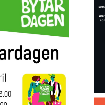
Dett
anv
som