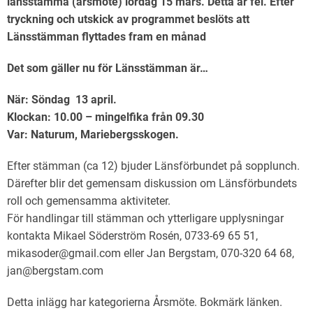
länsstämma (årsmöte) lördag 15 mars. Detta är fel. Efter
tryckning och utskick av programmet beslöts att
Länsstämman flyttades fram en månad
Det som gäller nu för Länsstämman är…
När: Söndag 13 april.
Klockan: 10.00 – mingelfika från 09.30
Var: Naturum, Mariebergsskogen.
Efter stämman (ca 12) bjuder Länsförbundet på sopplunch.
Därefter blir det gemensam diskussion om Länsförbundets
roll och gemensamma aktiviteter.
För handlingar till stämman och ytterligare upplysningar
kontakta Mikael Söderström Rosén, 0733-69 65 51,
mikasoder@gmail.com eller Jan Bergstam, 070-320 64 68,
jan@bergstam.com
Detta inlägg har kategorierna
Årsmöte
. Bokmärk
länken
.